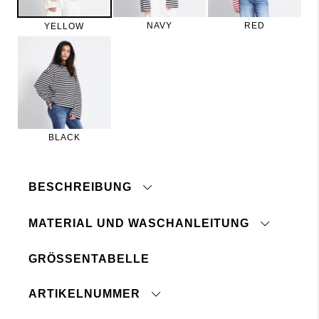
NAVY
RED
YELLOW
BLACK
BESCHREIBUNG
MATERIAL UND WASCHANLEITUNG
GRÖSSENTABELLE
Auf Links waschen
Mit ähnlichen Farben waschen
Rippstrick am Halsausschnitt
Nicht im Trockner trocknen
ARTIKELNUMMER