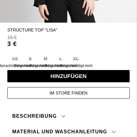
STRUCTURE TOP "LISA"
15 €
3 €
XS
S
M
L
XL
Benachrichtigt mich
Benachrichtigt mich
Benachrichtigt mich
Benachrichtigt mich
Benachrichtigt mich
HINZUFÜGEN
IM STORE FINDEN
BESCHREIBUNG
MATERIAL UND WASCHANLEITUNG
Langarmshirt aus Strukturstoff.