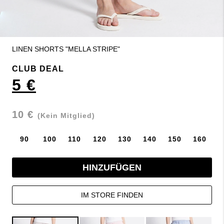
LINEN SHORTS "MELLA STRIPE"
CLUB DEAL
5 €
10 €
(Kein Mitglied)
90
100
110
120
130
140
150
160
HINZUFÜGEN
IM STORE FINDEN