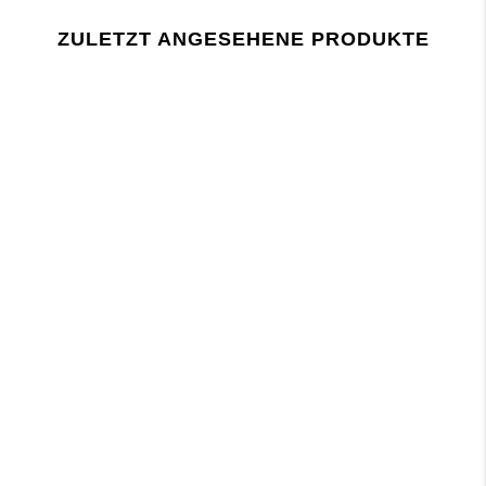
Fabrik:
Lieferant:
ZULETZT ANGESEHENE PRODUKTE
Letztes Prüfdatum: