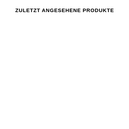
Fabrik:
Lieferant:
ZULETZT ANGESEHENE PRODUKTE
Letztes Prüfdatum: