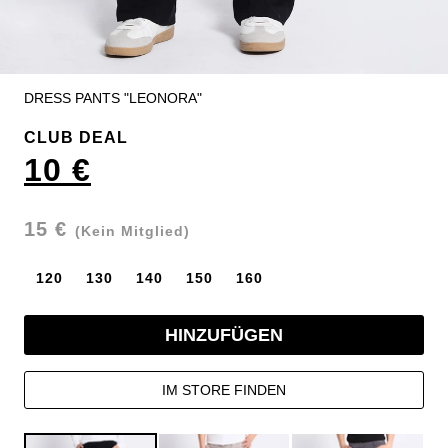
DRESS PANTS "LEONORA"
CLUB DEAL
10 €
15 €
(Kein Mitglied)
120
130
140
150
160
HINZUFÜGEN
IM STORE FINDEN