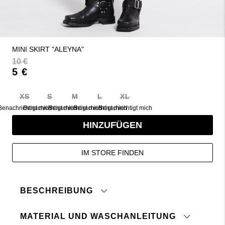
MINI SKIRT "ALEYNA"
10 €
5 €
XS
S
M
L
XL
Benachrichtigt mich
Benachrichtigt mich
Benachrichtigt mich
Benachrichtigt mich
Benachrichtigt mich
HINZUFÜGEN
IM STORE FINDEN
BESCHREIBUNG
MATERIAL UND WASCHANLEITUNG