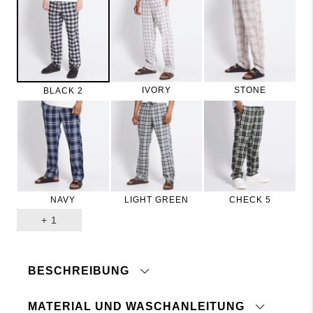
IVORY
STONE
BLACK 2
NAVY
LIGHT GREEN
CHECK 5
+
1
BESCHREIBUNG
MATERIAL UND WASCHANLEITUNG
Pyjamahose aus luftigem, gewebtem