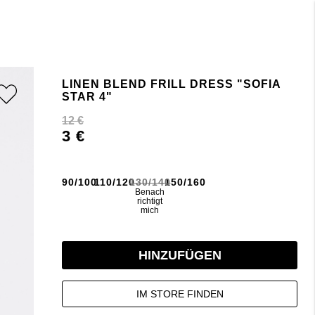
LINEN BLEND FRILL DRESS "SOFIA
STAR 4"
12 €
3 €
90/100
110/120
130/140
150/160
Benach
richtigt
mich
HINZUFÜGEN
IM STORE FINDEN