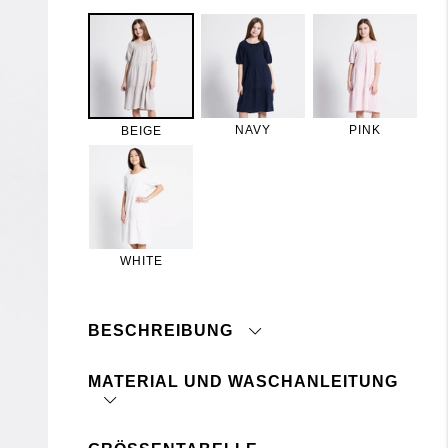
NAVY
PINK
BEIGE
WHITE
BESCHREIBUNG
MATERIAL UND WASCHANLEITUNG
Rüschenkleid in Leinenmischung.
Lässige Passform, elastischer Ausschnitt und
Puffärmel.