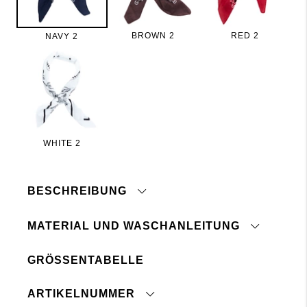
BROWN 2
RED 2
NAVY 2
WHITE 2
BESCHREIBUNG
MATERIAL UND WASCHANLEITUNG
60x60 cm
GRÖSSENTABELLE
30 Maschinenwäsche Schonwaschgang
Nicht bügeln
ARTIKELNUMMER
Separat waschen