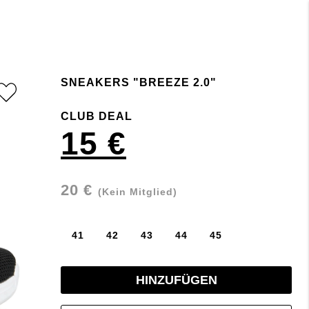
SNEAKERS "BREEZE 2.0"
CLUB DEAL
15 €
20 €
(Kein Mitglied)
41
42
43
44
45
HINZUFÜGEN