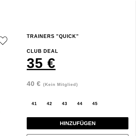
TRAINERS "QUICK"
CLUB DEAL
35 €
40 €
(Kein Mitglied)
41
42
43
44
45
HINZUFÜGEN