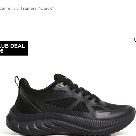
damen
/
/
Trainers "Quick"