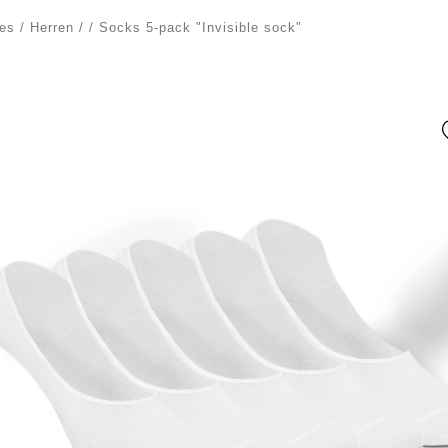
es
/
Herren
/
/
Socks 5-pack "Invisible sock"