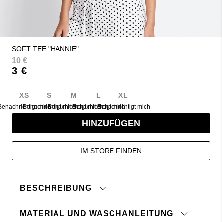
SOFT TEE "HANNIE"
10 €
3 €
XS
S
M
L
XL
Benachrichtigt mich
Benachrichtigt mich
Benachrichtigt mich
Benachrichtigt mich
Benachrichtigt mich
HINZUFÜGEN
IM STORE FINDEN
BESCHREIBUNG
MATERIAL UND WASCHANLEITUNG
Top in weiche Qualität.