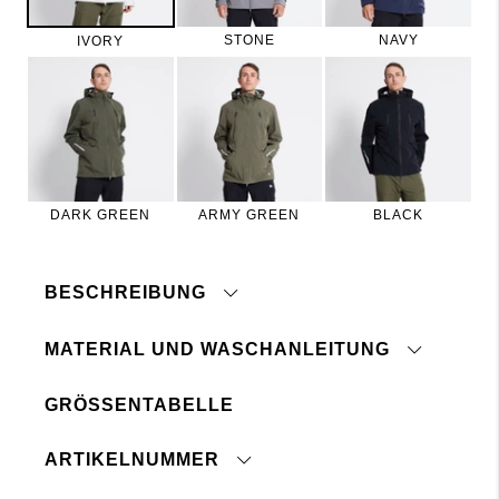
STONE
NAVY
IVORY
DARK GREEN
ARMY GREEN
BLACK
BESCHREIBUNG
MATERIAL UND WASCHANLEITUNG
GRÖSSENTABELLE
Nicht bügeln
Wasser- und schmutzabweisend
Reißverschluss und Klettverschluss vor dem
Wassersäule: 10.000 mm
ARTIKELNUMMER
Waschen schließen
Atmungsaktives Material
Auf Links waschen