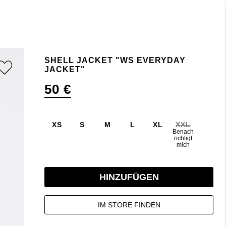
SHELL JACKET "WS EVERYDAY
JACKET"
50 €
XS
S
M
L
XL
XXL
Benach
richtigt
mich
HINZUFÜGEN
IM STORE FINDEN