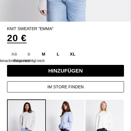
KNIT SWEATER "EMMA"
20 €
XS
S
M
L
XL
Benachrichtigt mich
Benachrichtigt mich
HINZUFÜGEN
IM STORE FINDEN