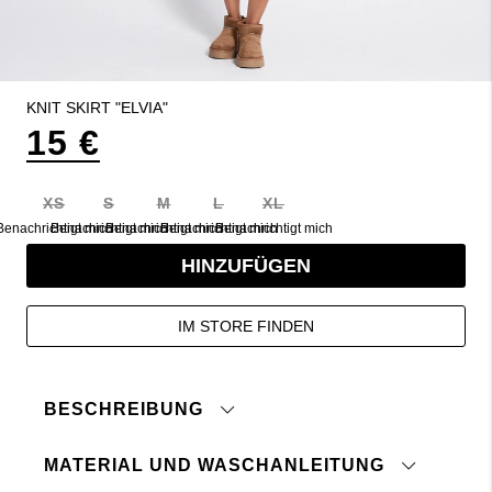
KNIT SKIRT "ELVIA"
15 €
XS
S
M
L
XL
Benachrichtigt mich
Benachrichtigt mich
Benachrichtigt mich
Benachrichtigt mich
Benachrichtigt mich
HINZUFÜGEN
IM STORE FINDEN
BESCHREIBUNG
MATERIAL UND WASCHANLEITUNG
Strickrock in weiche Wollmischqualität.
Enge Passform, elastische Taille und kurze Länge.