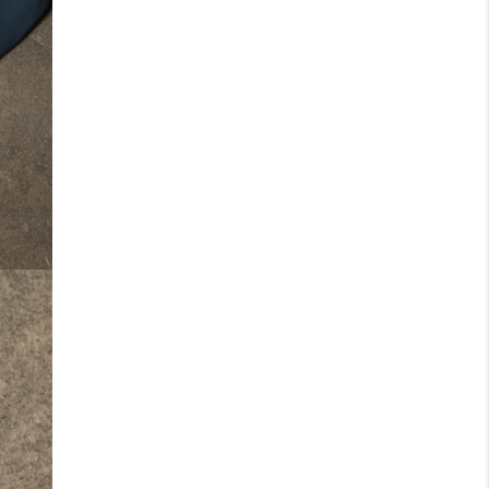
Funktion und helfen, die warme Luft im Stoff
zu speichern.
Navy