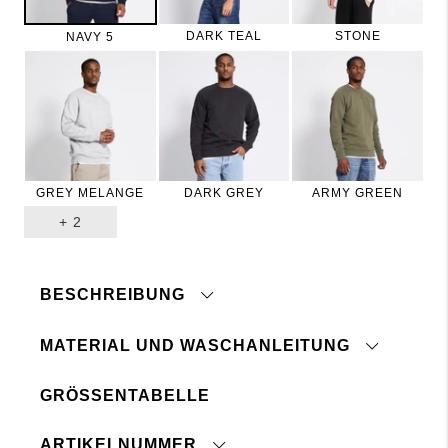
DARK TEAL
STONE
NAVY 5
GREY MELANGE
DARK GREY
ARMY GREEN
+
2
BESCHREIBUNG
MATERIAL UND WASCHANLEITUNG
Klassisches Sweatshirt mit Rundhalsausschnitt
und langen Ärmeln. Aufnäher an der Seite.
GRÖSSENTABELLE
Das Model ist 180 cm groß und trägt Größe M.
Mit ähnlichen Farben waschen
Nicht im Trockner trocknen
Kombiniere mit
Sweatpants "Viggo"
Auf links waschen und bügeln
ARTIKELNUMMER