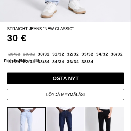
STRAIGHT JEANS "NEW CLASSIC"
30 €
28/32
29/32
30/32
31/32
32/32
33/32
34/32
36/32
Pidä silmällä
Pidä silmällä
31/34
32/34
33/34
34/34
36/34
38/34
OSTA NYT
LÖYDÄ MYYMÄLÄSI