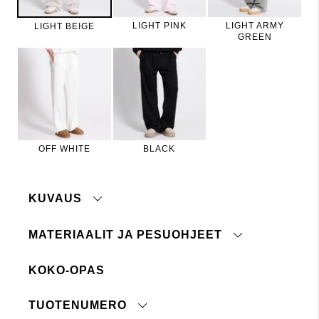
LIGHT PINK
LIGHT ARMY
LIGHT BEIGE
GREEN
OFF WHITE
BLACK
KUVAUS
MATERIAALIT JA PESUOHJEET
KOKO-OPAS
Joustava kiristysnyörillä vyötäröllä
Sivutaskut
Konepesu 30°
TUOTENUMERO
Ei siedä valkaisuainetta