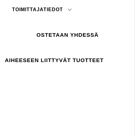
Ei kuivapesua
Ei rumpukuivausta
TOIMITTAJATIEDOT
Silitys matalassa lämpötilassa
Alkuperämaa:
Pese samansävyisten kanssa
Tullinimikenumero:
Venytä märkänä
Tehdas:
Pese ja silitä nurinpäin
OSTETAAN YHDESSÄ
Toimittaja:
Voi kutistua 3-7%
Viimeisin tarkastuspäivä:
Viimeisin tarkastuspäivä:
paina tästä
Viimeisin tarkastuspäivä:
Lager 157 edellyttää, että kemikaalien käyttö
AIHEESEEN LIITTYVÄT TUOTTEET
tuotannossa ja sen aikana noudattaa EU:n
REACH-lainsäädäntöä.