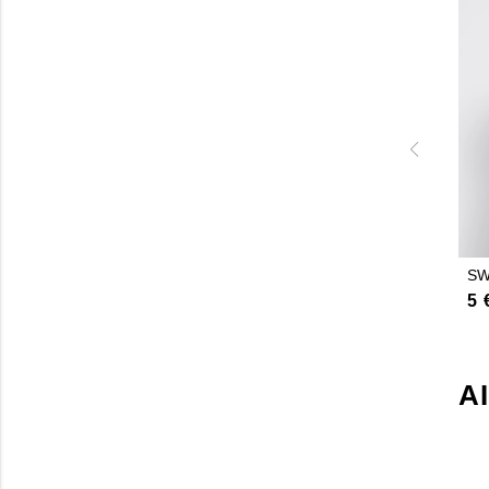
SW
5 
A