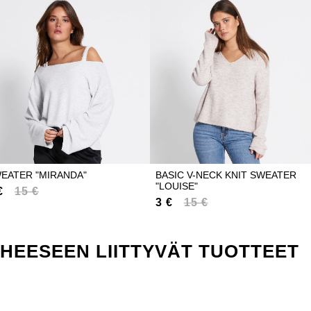
EATER "MIRANDA"
BASIC V-NECK KNIT SWEATER
"LOUISE"
€
15 €
3 €
15 €
IHEESEEN LIITTYVÄT TUOTTEET