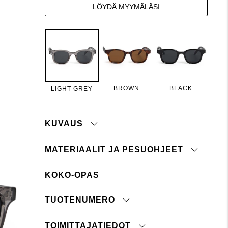
LÖYDÄ MYYMÄLÄSI
BROWN
BLACK
LIGHT GREY
KUVAUS
MATERIAALIT JA PESUOHJEET
Materiaali:
100 % muovia
Kategoria 3
KOKO-OPAS
Sävytetyt linssit
Varoitus! Luokka 3, UV
UV-400
400. Ei saa katsoa
Leveät sangat
TUOTENUMERO
suoraan aurinkoon.
Eivät suojaa
keinotekoisilta
TOIMITTAJATIEDOT