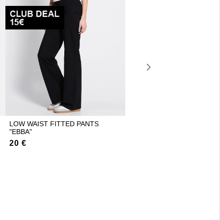
LOW WAIST FITTED PANTS
BALLOON-WAIST TOP "LOR
"EBBA"
3 €
12 €
20 €