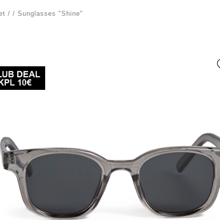
et
/
/
Sunglasses "Shine"