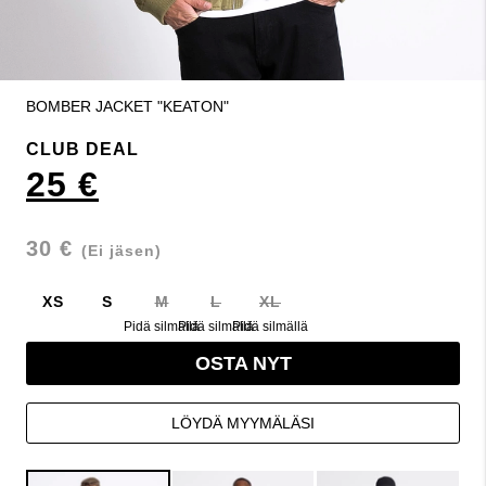
BOMBER JACKET "KEATON"
CLUB DEAL
25 €
30 €
(Ei jäsen)
XS
S
M
L
XL
Pidä silmällä
Pidä silmällä
Pidä silmällä
OSTA NYT
LÖYDÄ MYYMÄLÄSI