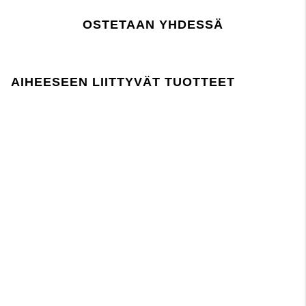
Silitys kielletty
OSTETAAN YHDESSÄ
Ei rumpukuivausta
Ripustetaan vettävaluvana
Pestävä erikseen
Pese nurinpäin
AIHEESEEN LIITTYVÄT TUOTTEET
Sulje vetoketju ja painikkeet ennen pesua
paina tästä
Lager 157 edellyttää, että kemikaalien käyttö
tuotannossa ja sen aikana noudattaa EU:n
REACH-lainsäädäntöä.