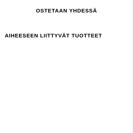
Tullinimikenumero:
paina tästä
OSTETAAN YHDESSÄ
Lager 157 edellyttää, että kemikaalien käyttö
tuotannossa ja sen aikana noudattaa EU:n
REACH-lainsäädäntöä.
AIHEESEEN LIITTYVÄT TUOTTEET