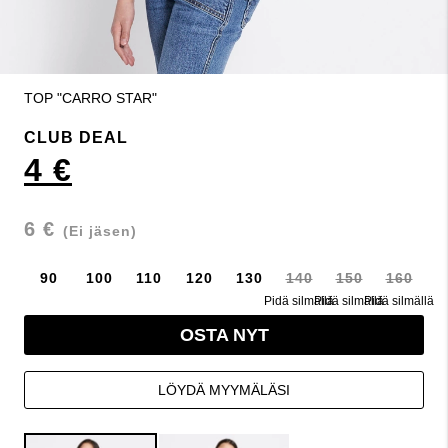
TOP "CARRO STAR"
CLUB DEAL
4 €
6 €
(Ei jäsen)
90
100
110
120
130
140
150
160
Pidä silmällä
Pidä silmällä
Pidä silmällä
OSTA NYT
LÖYDÄ MYYMÄLÄSI