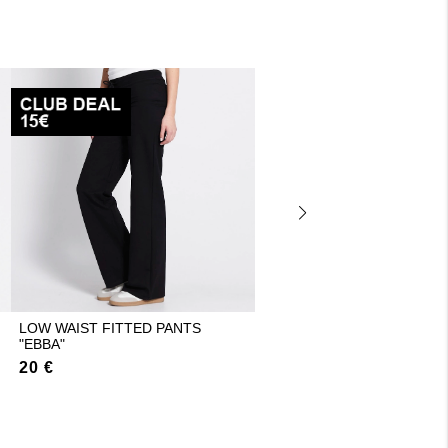
LOW WAIST FITTED PANTS
CHUNKY BOOTS "TEA
"EBBA"
PLATFORM"
20 €
20 €