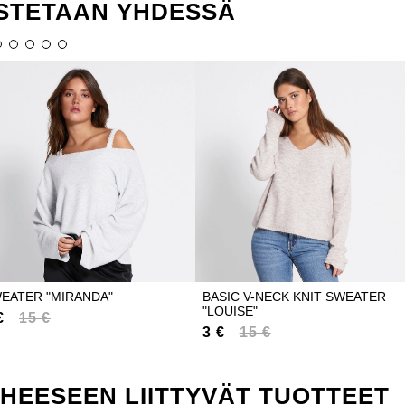
STETAAN YHDESSÄ
EATER "MIRANDA"
BASIC V-NECK KNIT SWEATER
"LOUISE"
€
15 €
3 €
15 €
IHEESEEN LIITTYVÄT TUOTTEET