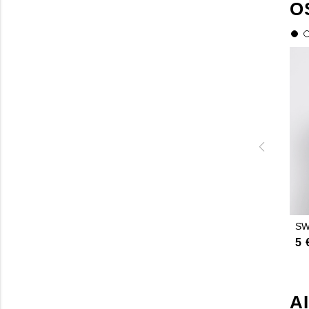
O
SW
5 
A