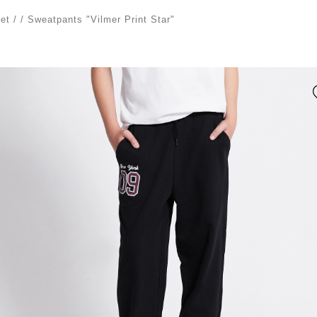
et
/
/
Sweatpants "Vilmer Print Star"