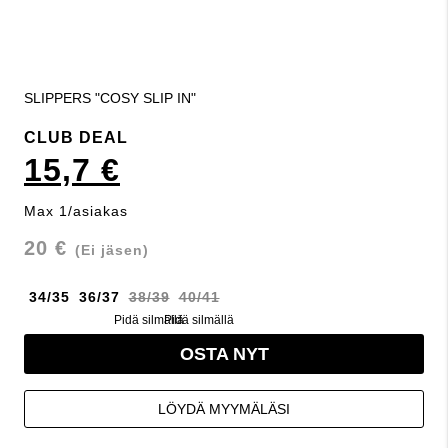
SLIPPERS "COSY SLIP IN"
CLUB DEAL
15,7 €
Max 1/asiakas
20 €
(Ei jäsen)
34/35
36/37
38/39
40/41
Pidä silmällä
Pidä silmällä
OSTA NYT
LÖYDÄ MYYMÄLÄSI