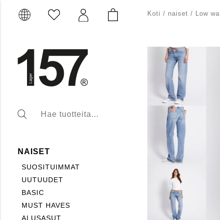
Koti
/
naiset
/
Low wai
NAISET
SUOSITUIMMAT
UUTUUDET
BASIC
MUST HAVES
ALUSASUT