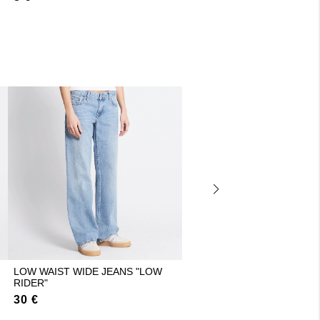
LOW WAIST WIDE JEANS "LOW
Y2K JEANS "BLAZE"
RIDER"
30 €
30 €