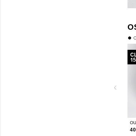
O
OU
40