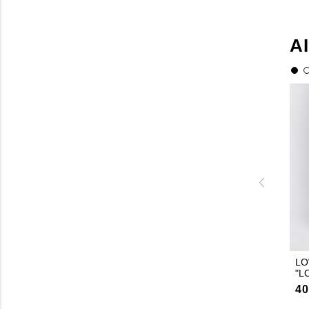
A
LO
"L
40