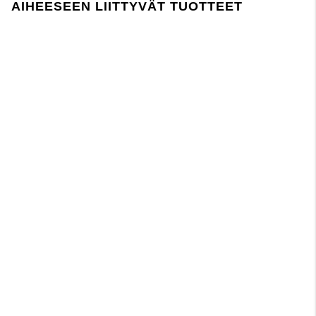
AIHEESEEN LIITTYVÄT TUOTTEET
Voi päästää väriä kuivana ja märkänä
paina tästä
Lager 157 edellyttää, että kemikaalien käyttö
tuotannossa ja sen aikana noudattaa EU:n
REACH-lainsäädäntöä.