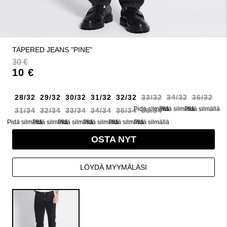
TAPERED JEANS "PINE"
30 €
10 €
28/32
29/32
30/32
31/32
32/32
33/32
34/32
36/32
Pidä silmällä
Pidä silmällä
Pidä silmällä
31/34
32/34
33/34
34/34
36/34
38/34
Pidä silmällä
Pidä silmällä
Pidä silmällä
Pidä silmällä
Pidä silmällä
Pidä silmällä
OSTA NYT
LÖYDÄ MYYMÄLÄSI