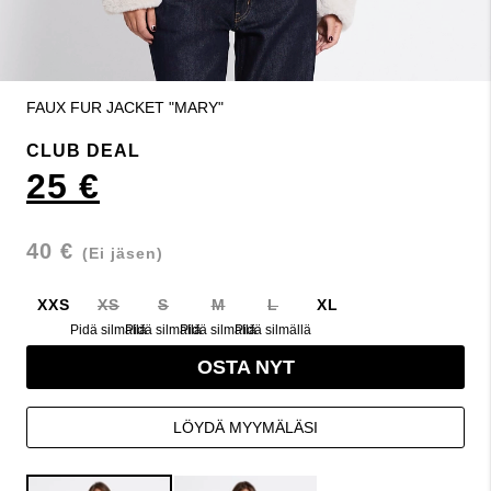
FAUX FUR JACKET "MARY"
CLUB DEAL
25 €
40 €
(Ei jäsen)
XXS
XS
S
M
L
XL
Pidä silmällä
Pidä silmällä
Pidä silmällä
Pidä silmällä
OSTA NYT
LÖYDÄ MYYMÄLÄSI