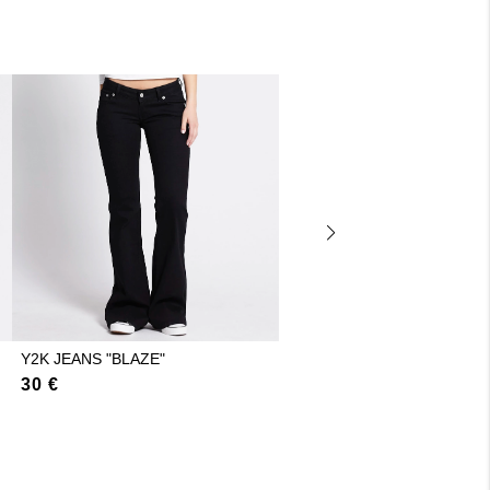
Y2K JEANS "BLAZE"
BALLOON-WAIST TOP "LOR
30 €
3 €
12 €