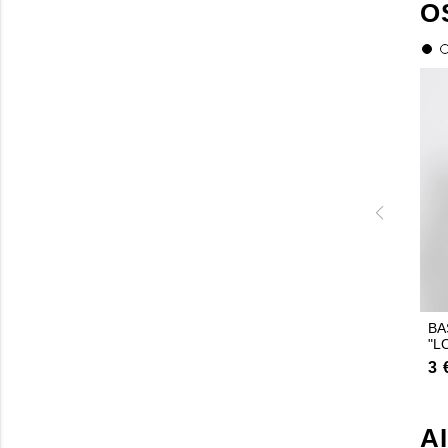
O
BA
"L
3 
A