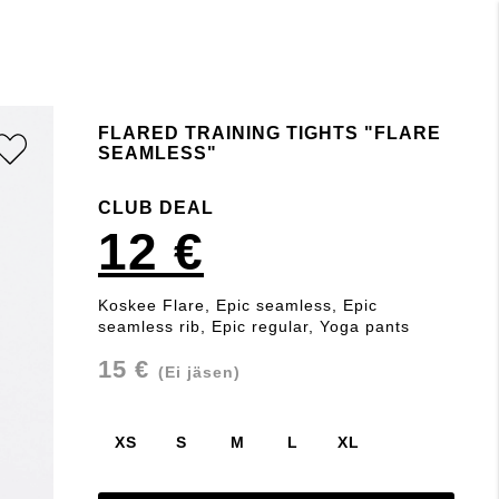
FLARED TRAINING TIGHTS "FLARE
SEAMLESS"
CLUB DEAL
12 €
Koskee Flare, Epic seamless, Epic
seamless rib, Epic regular, Yoga pants
15 €
(Ei jäsen)
XS
S
M
L
XL