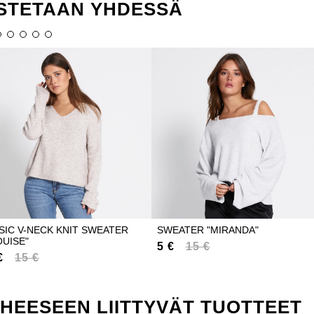
STETAAN YHDESSÄ
SIC V-NECK KNIT SWEATER
SWEATER "MIRANDA"
OUISE"
5 €
15 €
€
15 €
IHEESEEN LIITTYVÄT TUOTTEET