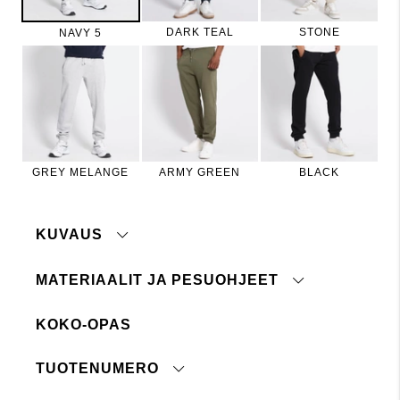
DARK TEAL
STONE
NAVY 5
GREY MELANGE
ARMY GREEN
BLACK
KUVAUS
MATERIAALIT JA PESUOHJEET
Collegehousut pehmeästä materiaalista harjatulla
sisäpinnalla. Joustovyötärö kiristysnyörillä ja
resorit lahkeensuissa. Sivutaskut sekä yksi
KOKO-OPAS
takatasku.
Konepesu 40°
Ei siedä valkaisuainetta
Malli on 183 cm pitkä ja pukeutunut kokoon M.
TUOTENUMERO
Ei kuivapesua
Ei rumpukuivausta