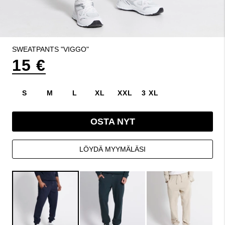
SWEATPANTS "VIGGO"
15 €
S
M
L
XL
XXL
3 XL
OSTA NYT
LÖYDÄ MYYMÄLÄSI