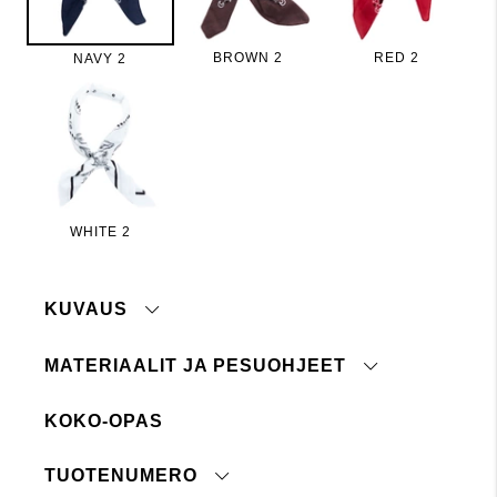
BROWN 2
RED 2
NAVY 2
WHITE 2
KUVAUS
MATERIAALIT JA PESUOHJEET
60x60 cm
KOKO-OPAS
30 Konepesun hellävarainen pesuohjelma
Ei siedä valkaisuainetta
TUOTENUMERO
Ei kuivapesua