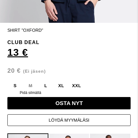
SHIRT "OXFORD"
CLUB DEAL
13 €
20 €
(Ei jäsen)
S
M
L
XL
XXL
Pidä silmällä
OSTA NYT
LÖYDÄ MYYMÄLÄSI