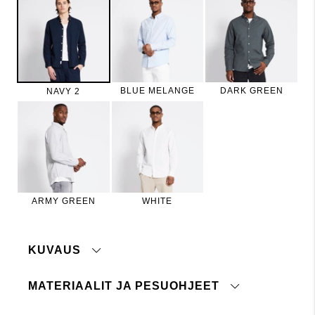
BLUE MELANGE
DARK GREEN
NAVY 2
ARMY GREEN
WHITE
KUVAUS
MATERIAALIT JA PESUOHJEET
Klassinen slim fit -mallinen kauluspaita. Lyhyet
kauluksen kärjet.