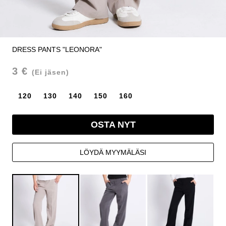
DRESS PANTS "LEONORA"
3 €
(Ei jäsen)
120
130
140
150
160
OSTA NYT
LÖYDÄ MYYMÄLÄSI