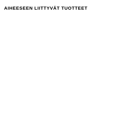
tuotannossa ja sen aikana noudattaa EU:n
REACH-lainsäädäntöä.
AIHEESEEN LIITTYVÄT TUOTTEET