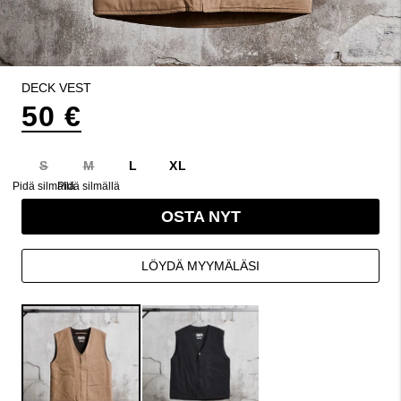
DECK VEST
50 €
S
M
L
XL
Pidä silmällä
Pidä silmällä
OSTA NYT
LÖYDÄ MYYMÄLÄSI