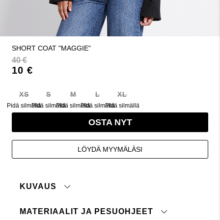
SHORT COAT "MAGGIE"
40 €
10 €
XS
S
M
L
XL
Pidä silmällä
Pidä silmällä
Pidä silmällä
Pidä silmällä
Pidä silmällä
OSTA NYT
LÖYDÄ MYYMÄLÄSI
KUVAUS
MATERIAALIT JA PESUOHJEET