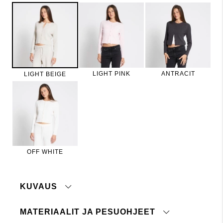
LIGHT PINK
ANTRACIT
LIGHT BEIGE
OFF WHITE
KUVAUS
MATERIAALIT JA PESUOHJEET
Pehmeä ribattu neuletakki. Pyöreä pääntie ja
edessä napit.