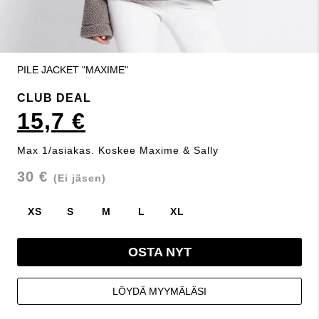
PILE JACKET "MAXIME"
CLUB DEAL
15,7 €
Max 1/asiakas. Koskee Maxime & Sally
30 €
(Ei jäsen)
XS
S
M
L
XL
OSTA NYT
LÖYDÄ MYYMÄLÄSI