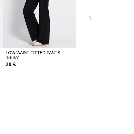
LOW WAIST FITTED PANTS
BALLOON-WAIST TOP "LOR
"EBBA"
3 €
12 €
20 €