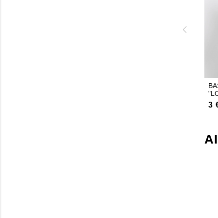
BA
"L
3 
A