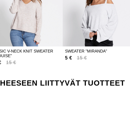
SIC V-NECK KNIT SWEATER
SWEATER "MIRANDA"
OUISE"
5 €
15 €
€
15 €
IHEESEEN LIITTYVÄT TUOTTEET