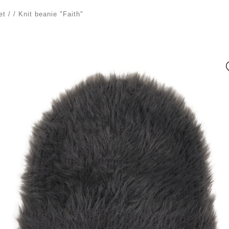
et
/
/
Knit beanie "Faith"