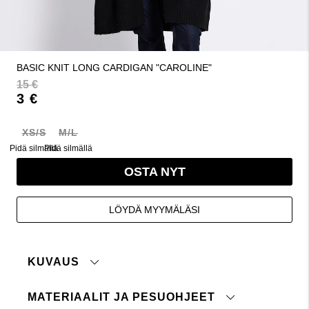
BASIC KNIT LONG CARDIGAN "CAROLINE"
15 €
3 €
XS/S
M/L
Pidä silmällä
Pidä silmällä
OSTA NYT
LÖYDÄ MYYMÄLÄSI
KUVAUS
MATERIAALIT JA PESUOHJEET