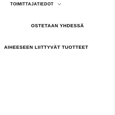
TOIMITTAJATIEDOT
Ei rumpukuivausta
Pese samansävyisten kanssa
Alkuperämaa:
Älä rumpukuivaa
Tullinimikenumero:
Pese nurinpäin
Tehdas:
Silitys kielletty
OSTETAAN YHDESSÄ
Toimittaja:
Viimeisin tarkastuspäivä:
paina tästä
Lager 157 edellyttää, että kemikaalien käyttö
tuotannossa ja sen aikana noudattaa EU:n
AIHEESEEN LIITTYVÄT TUOTTEET
REACH-lainsäädäntöä.