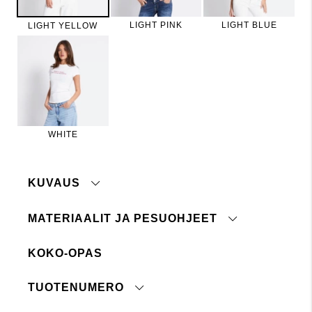
LIGHT PINK
LIGHT BLUE
LIGHT YELLOW
WHITE
KUVAUS
MATERIAALIT JA PESUOHJEET
KOKO-OPAS
Konepesu 30°
Ei siedä valkaisuainetta
TUOTENUMERO
Ei kuivapesua
Silitys kielletty