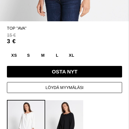
TOP "AVA"
15 €
3 €
XS
S
M
L
XL
OSTA NYT
LÖYDÄ MYYMÄLÄSI