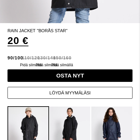
RAIN JACKET "BORÅS STAR"
20 €
90/100
110/120
130/140
150/160
Pidä silmällä
Pidä silmällä
Pidä silmällä
OSTA NYT
LÖYDÄ MYYMÄLÄSI