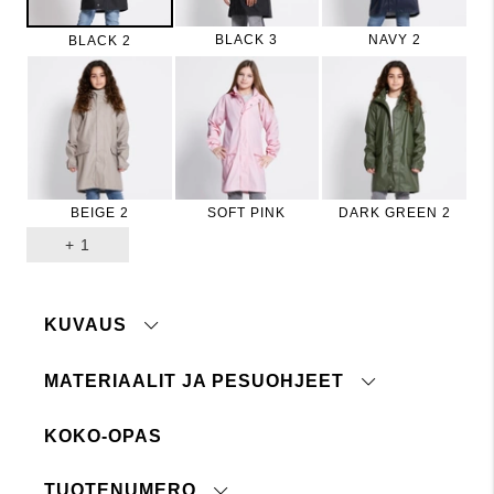
BLACK 3
NAVY 2
BLACK 2
BEIGE 2
SOFT PINK
DARK GREEN 2
+
1
KUVAUS
MATERIAALIT JA PESUOHJEET
Pitkähkö sadetakki, jossa kaksi etutaskua.
Irrotettava huppu. Takki suljetaan painonapeilla.
KOKO-OPAS
Materiaali:
100% polyuretaania
Hihansuissa tarranauhasuljenta. (Värit Black 3,
Navy 2, Pink 2, Dark Green 2 ja Beige 2 suljetaan
Pesuohje:
40°
vetoketjulla ja painonapeilla.)
TUOTENUMERO