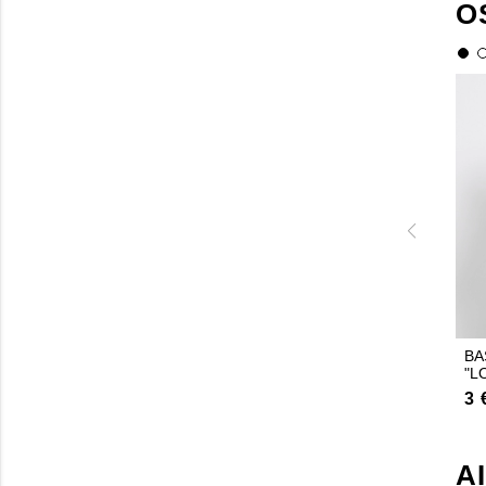
O
BA
"L
3 
A