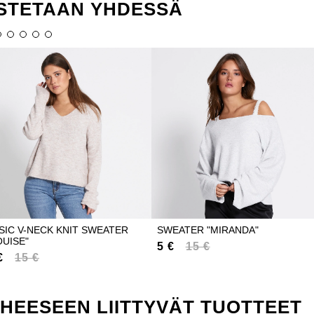
STETAAN YHDESSÄ
SIC V-NECK KNIT SWEATER
SWEATER "MIRANDA"
OUISE"
5 €
15 €
€
15 €
IHEESEEN LIITTYVÄT TUOTTEET