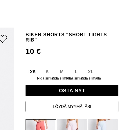
BIKER SHORTS "SHORT TIGHTS
RIB"
10 €
XS
S
M
L
XL
Pidä silmällä
Pidä silmällä
Pidä silmällä
Pidä silmällä
OSTA NYT
LÖYDÄ MYYMÄLÄSI