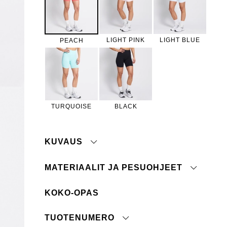
LIGHT PINK
LIGHT BLUE
PEACH
TURQUOISE
BLACK
KUVAUS
MATERIAALIT JA PESUOHJEET
KOKO-OPAS
Konepesu 40°
Ribbineulos
Ei siedä valkaisuainetta
Stretchkangas
TUOTENUMERO
Ei kuivapesua
Joustinneuloksinen vyötärö