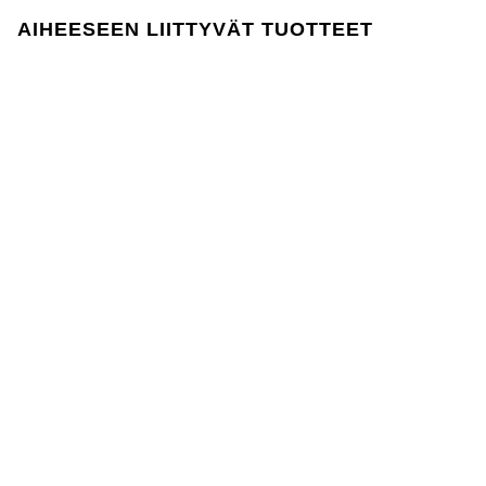
Lager 157 edellyttää, että kemikaalien käyttö
AIHEESEEN LIITTYVÄT TUOTTEET
tuotannossa ja sen aikana noudattaa EU:n
REACH-lainsäädäntöä.