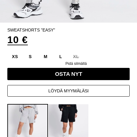
SWEATSHORTS "EASY"
10 €
XS
S
M
L
XL
Pidä silmällä
OSTA NYT
LÖYDÄ MYYMÄLÄSI