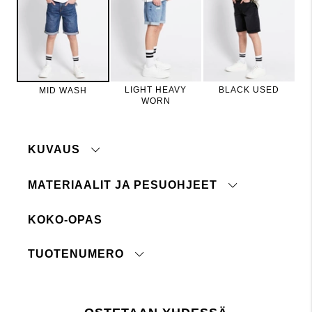
LIGHT HEAVY
BLACK USED
MID WASH
WORN
KUVAUS
MATERIAALIT JA PESUOHJEET
Tuote:
Shortsit
Klassisen malliset farkkushortsit.
Kuvaus:
Vetoketjullinen etuhalkio. Säädettävä
KOKO-OPAS
Materiaali:
99% puuvillaa, 1% elastaania
vyötärö.
Pesuohje:
40°
Materiaali:
99% puuvillaa, 1% elastaania
TUOTENUMERO
Pesuohje:
40°
Konepesu 40°
Ei siedä valkaisuainetta
Ei rumpukuivausta