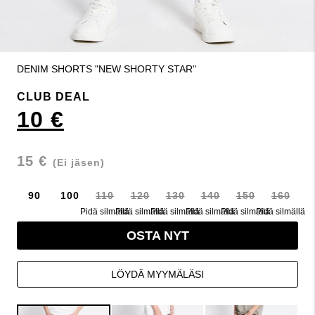
DENIM SHORTS "NEW SHORTY STAR"
CLUB DEAL
10 €
15 €
(Ei jäsen)
90
100
110
120
130
140
150
160
Pidä silmällä
Pidä silmällä
Pidä silmällä
Pidä silmällä
Pidä silmällä
Pidä silmällä
OSTA NYT
LÖYDÄ MYYMÄLÄSI