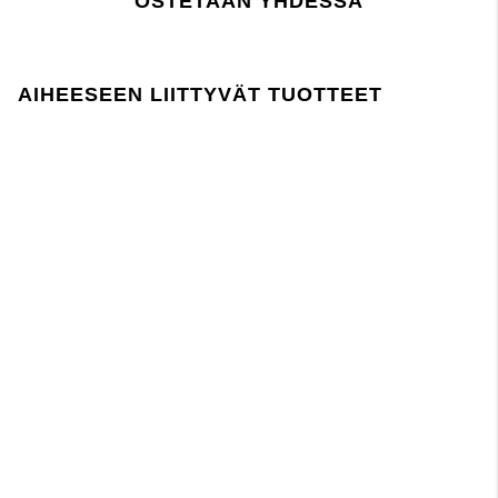
OSTETAAN YHDESSÄ
Silitys keskilämpötilassa
Pese samansävyisten kanssa
Voi päästää väriä kuivana ja märkänä
Pese ja silitä nurinpäin
AIHEESEEN LIITTYVÄT TUOTTEET
paina tästä
Lager 157 edellyttää, että kemikaalien käyttö
tuotannossa ja sen aikana noudattaa EU:n
REACH-lainsäädäntöä.