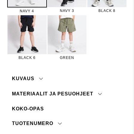
NAVY 3
BLACK 8
NAVY 4
BLACK 6
GREEN
KUVAUS
MATERIAALIT JA PESUOHJEET
Kuvaus:
Kevyet ja väljän malliset shortsit, joissa
kuminauha vyötäröllä, painatus lahkeessa ja
KOKO-OPAS
Materiaali:
90% polyesteriä, 10% elastaania
halkio lahkeensuissa. Treenishortsit sopivat myös
lasten aktiiviseen vapaa-aikaan.
Pesuohje:
40°
TUOTENUMERO
Konepesu 40°