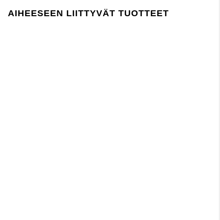
tuotannossa ja sen aikana noudattaa EU:n
REACH-lainsäädäntöä.
AIHEESEEN LIITTYVÄT TUOTTEET