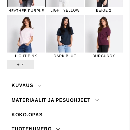
LIGHT YELLOW
BEIGE 2
HEATHER PURPLE
LIGHT PINK
DARK BLUE
BURGUNDY
+
7
KUVAUS
MATERIAALIT JA PESUOHJEET
Perus-t-paita pehmeästä puuvillatrikoosta. Pyöreä
pääntie ja suora malli.
KOKO-OPAS
Materiaali:
100% puuvillaa. Grey melange: 90%
Malli on 175 cm pitkä ja pukeutunut kokoon S.
puuvillaa, 10% viskoosia
Pesuohje:
40°
TUOTENUMERO