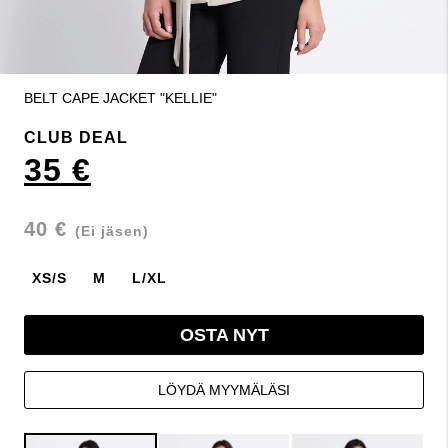
BELT CAPE JACKET "KELLIE"
CLUB DEAL
35 €
40 €
(Ei jäsen)
XS/S
M
L/XL
OSTA NYT
LÖYDÄ MYYMÄLÄSI