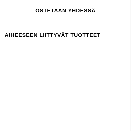
Tullinimikenumero:
tuotannossa ja sen aikana noudattaa EU:n
Tehdas:
REACH-lainsäädäntöä.
OSTETAAN YHDESSÄ
Toimittaja:
Viimeisin tarkastuspäivä:
AIHEESEEN LIITTYVÄT TUOTTEET