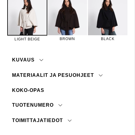
BROWN
BLACK
LIGHT BEIGE
KUVAUS
MATERIAALIT JA PESUOHJEET
KOKO-OPAS
Solmittava vyö
Ei siedä valkaisuainetta
Ei rumpukuivausta
TUOTENUMERO
Silitys matalassa lämpötilassa
Kuivapesu
TOIMITTAJATIEDOT
paina tästä
Alkuperämaa:
Lager 157 edellyttää, että kemikaalien käyttö