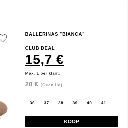
BALLERINAS "BIANCA"
CLUB DEAL
15,7 €
Max. 1 per klant.
20 €
(Geen lid)
36
37
38
39
40
41
KOOP