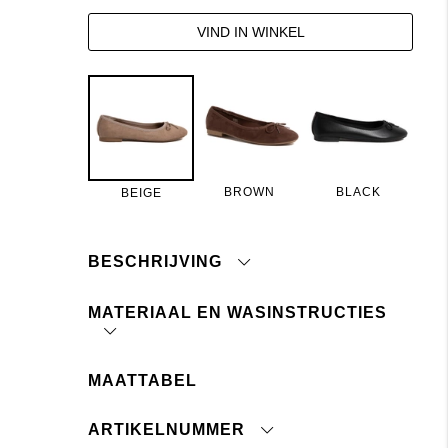
VIND IN WINKEL
BROWN
BLACK
BEIGE
BESCHRIJVING
MATERIAAL EN WASINSTRUCTIES
Ballerina's van imitatieleer.
Klassieke pasvorm, ronde neus en lage hak.
Buitenzool: TPR
Comfortabele gewatteerde
MAATTABEL
(thermoplastisch rubber)
binnenzool
Materiaal:
Bovenwerk: PU
Strik
(polyurethaan)
Beige: imitatie suède
ARTIKELNUMMER